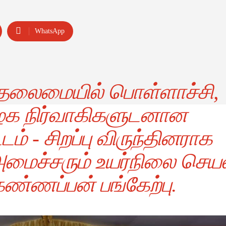
WhatsApp
் தலைமையில் பொள்ளாச்சி,
ழக நிர்வாகிகளுடனான
 - சிறப்பு விருந்தினராக
அமைச்சரும் உயர்நிலை செயல
கண்ணப்பன் பங்கேற்பு.