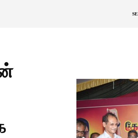
S
ன்
க