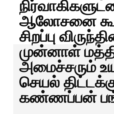
நிர்வாகிகளு
ஆலோசனை கூட்
சிறப்பு விருந்
முன்னாள் மத்
அமைச்சரும் உ
செயல் திட்டக்க
கண்ணப்பன் பங்