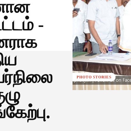
டனான
டம் -
தினராக
திய
யர்நிலை
PHOTO STORIES
ுழு
கேற்பு.