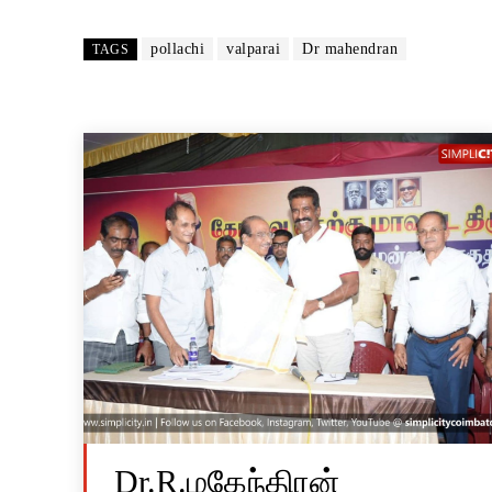
pollachi
valparai
Dr mahendran
TAGS
Dr.R.மகேந்திரன்