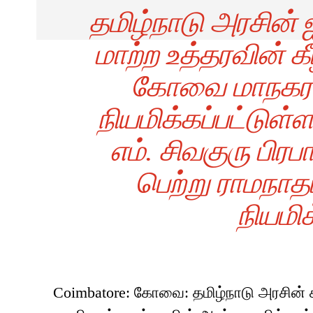
தமிழ்நாடு அரசின்
மாற்ற உத்தரவின் க
கோவை மாநகரா
நியமிக்கப்பட்டு
எம். சிவகுரு பிர
பெற்று ராமநாத
நியமிக
Coimbatore: கோவை: தமிழ்நாடு அரசின் ச