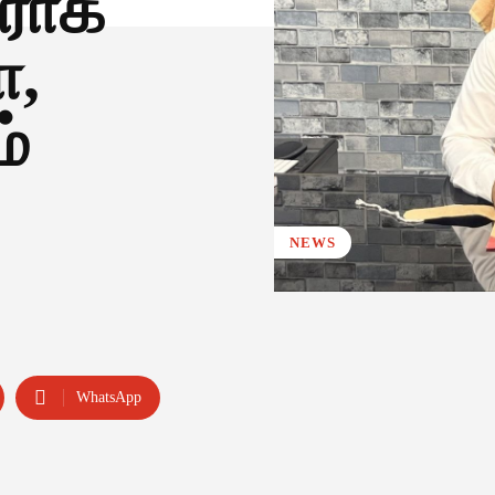
ராக
ா,
்
NEWS
WhatsApp