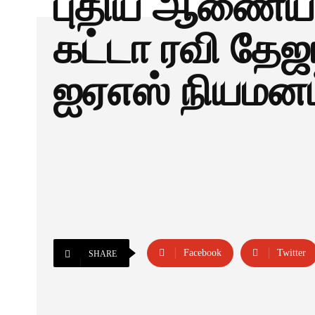
புதிய ஆணைய
கட்டா ரவி தேஜ
ஐஏஎஸ் நியமனம
Facebook
Twitter
SHARE