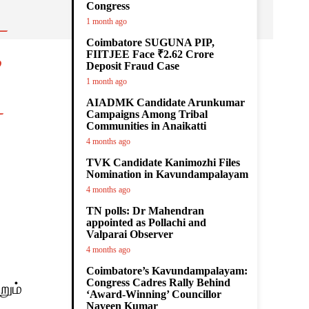
Congress
ட
1 month ago
Coimbatore SUGUNA PIP,
,
FIITJEE Face ₹2.62 Crore
Deposit Fraud Case
1 month ago
AIADMK Candidate Arunkumar
்
Campaigns Among Tribal
Communities in Anaikatti
4 months ago
TVK Candidate Kanimozhi Files
Nomination in Kavundampalayam
4 months ago
TN polls: Dr Mahendran
appointed as Pollachi and
Valparai Observer
4 months ago
Coimbatore’s Kavundampalayam:
Congress Cadres Rally Behind
றும்
‘Award-Winning’ Councillor
Naveen Kumar