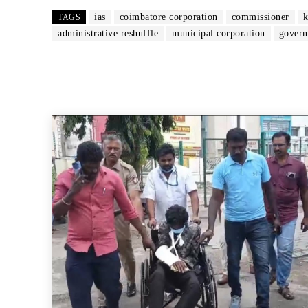
ias
coimbatore corporation
commissioner
k
TAGS
administrative reshuffle
municipal corporation
govern