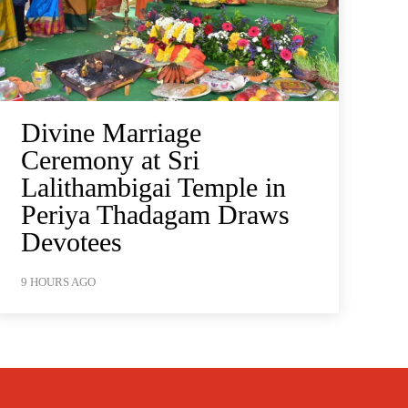
Divine Marriage
Ceremony at Sri
Lalithambigai Temple in
Periya Thadagam Draws
Devotees
9 HOURS AGO