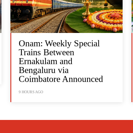
Onam: Weekly Special
Trains Between
Ernakulam and
Bengaluru via
Coimbatore Announced
9 HOURS AGO