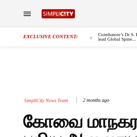
Coimbatore’s Dr S. 
EXCLUSIVE CONTENT:
lead Global Spine...
2 months ago
SimpliCity News Team
கோவை மாநகரா