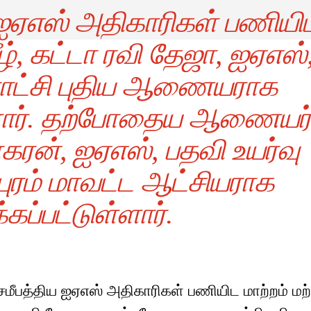
 ஐஏஎஸ் அதிகாரிகள் பணியி
ீழ், கட்டா ரவி தேஜா, ஐஏஎஸ்
ட்சி புதிய ஆணையராக
ள்ளார். தற்போதைய ஆணையர
பாகரன், ஐஏஎஸ், பதவி உயர்வு
புரம் மாவட்ட ஆட்சியராக
்கப்பட்டுள்ளார்.
மீபத்திய ஐஏஎஸ் அதிகாரிகள் பணியிட மாற்றம் மற்