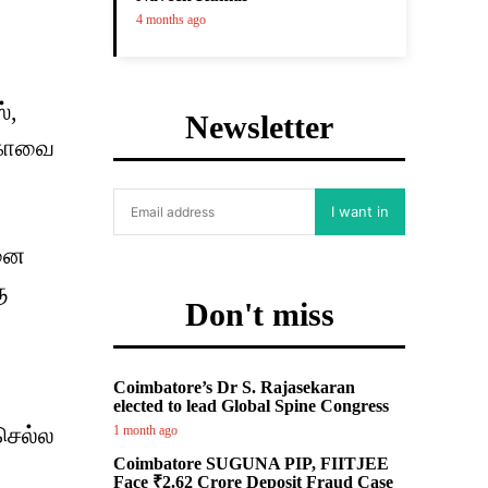
4 months ago
்,
Newsletter
 கோவை
I want in
றனை
ு
Don't miss
Coimbatore’s Dr S. Rajasekaran
elected to lead Global Spine Congress
 செல்ல
1 month ago
Coimbatore SUGUNA PIP, FIITJEE
Face ₹2.62 Crore Deposit Fraud Case