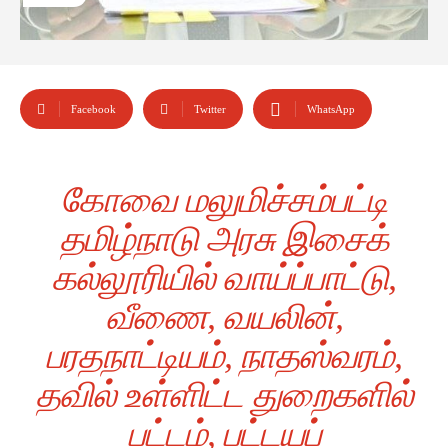
Facebook
Twitter
WhatsApp
கோவை மலுமிச்சம்பட்டி
தமிழ்நாடு அரசு இசைக்
கல்லூரியில் வாய்ப்பாட்டு,
வீணை, வயலின்,
பரதநாட்டியம், நாதஸ்வரம்,
தவில் உள்ளிட்ட துறைகளில்
பட்டம், பட்டயப்