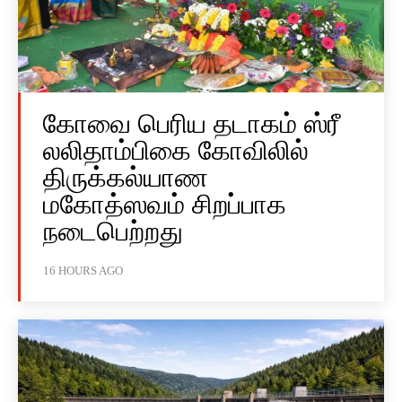
கோவை பெரிய தடாகம் ஸ்ரீ
லலிதாம்பிகை கோவிலில்
திருக்கல்யாண
மகோத்ஸவம் சிறப்பாக
நடைபெற்றது
16 HOURS AGO