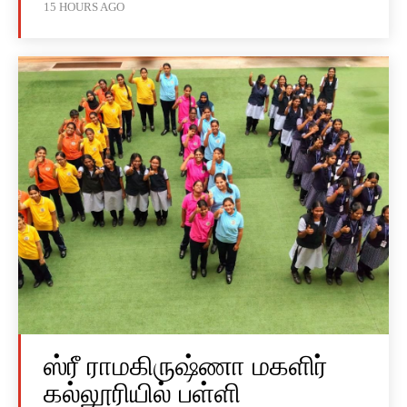
15 HOURS AGO
ஸ்ரீ ராமகிருஷ்ணா மகளிர்
கல்லூரியில் பள்ளி