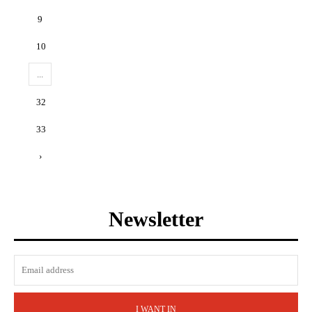
9
10
...
32
33
›
Newsletter
I WANT IN