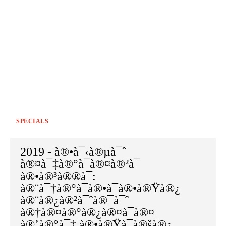
SPECIALS
2019 - à®•à¯‹à®µà¯ˆ
à®¤à¯‡à®°à¯à®¤à®²à¯
à®•à®³à®®à¯:
à®¨à¯†à®°à¯à®•à¯à®•à®Ÿà®¿
à®¨à®¿à®²à¯ˆà®¯à¯ˆ
à®†à®¤à®°à®¿à®¤à¯à®¤
à®’à®°à¯‡ à®•à®Ÿà¯à®šà®¿