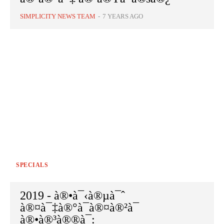
SIMPLICITY NEWS TEAM
-
7 YEARS AGO
SPECIALS
2019 - à®•à¯‹à®µà¯ˆ
à®¤à¯‡à®°à¯à®¤à®²à¯
à®•à®³à®®à¯: