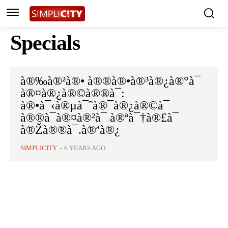
Specials
à®‰à®²à®• à®®à®•à®³à®¿à®°à¯
à®¤à®¿à®©à®®à¯:
à®•à¯‹à®µà¯ˆà®¯à®¿à®©à¯
à®®à¯à®¤à®²à¯ à®ªà¯†à®£à¯
à®Žà®®à¯.à®ªà®¿
SIMPLICITY
-
6 YEARS AGO