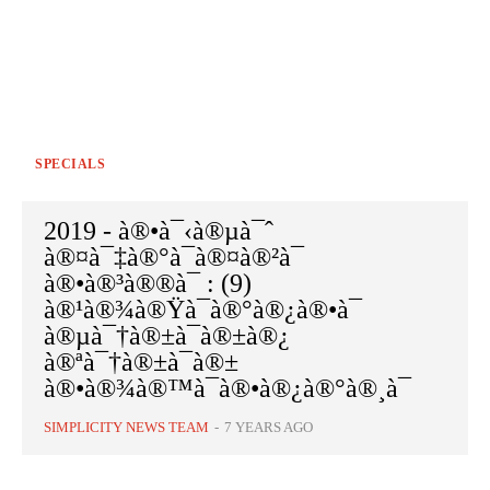
SPECIALS
2019 - à®•à¯‹à®µà¯ˆ
à®¤à¯‡à®°à¯à®¤à®²à¯
à®•à®³à®®à¯ : (9)
à®¹à®¾à®Ÿà¯à®°à®¿à®•à¯
à®µà¯†à®±à¯à®±à®¿
à®ªà¯†à®±à¯à®±
à®•à®¾à®™à¯à®•à®¿à®°à®¸à¯
SIMPLICITY NEWS TEAM
-
7 YEARS AGO