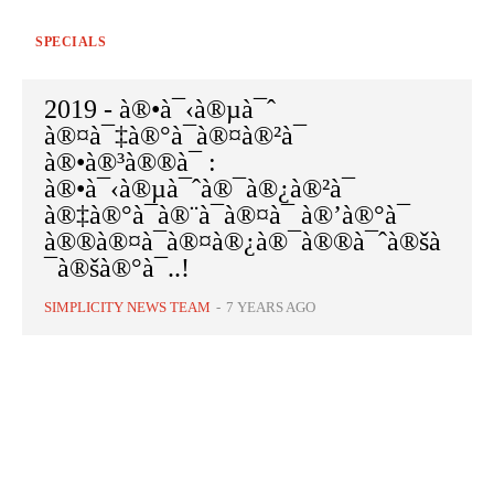
SPECIALS
2019 - à®•à¯‹à®µà¯ˆ
à®¤à¯‡à®°à¯à®¤à®²à¯
à®•à®³à®®à¯ :
à®•à¯‹à®µà¯ˆà®¯à®¿à®²à¯
à®‡à®°à¯à®¨à¯à®¤à¯ à®’à®°à¯
à®®à®¤à¯à®¤à®¿à®¯à®®à¯ˆà®šà
¯à®šà®°à¯..!
SIMPLICITY NEWS TEAM
-
7 YEARS AGO