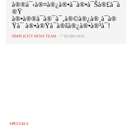
à®®à¯‹à®¤à®¿à®•à¯à®•à¯Šà®£à¯à
®Ÿ
à®•à®®à¯à®¯à¯‚à®©à®¿à®¸à¯à®
Ÿà¯ à®•à®Ÿà¯à®šà®¿à®•à®³à¯!
SIMPLICITY NEWS TEAM
-
7 YEARS AGO
SPECIALS