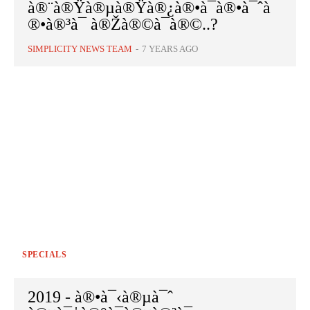
à®¨à®Ÿà®µà®Ÿà®¿à®•à¯à®•à¯ˆà
®•à®³à¯ à®Žà®©à¯à®©..?
SIMPLICITY NEWS TEAM
-
7 YEARS AGO
SPECIALS
2019 - à®•à¯‹à®µà¯ˆ