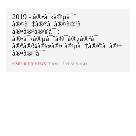
2019 - à®•à¯‹à®µà¯ˆ
à®¤à¯‡à®°à¯à®¤à®²à¯
à®•à®³à®®à¯ :
à®•à¯‹à®µà¯ˆà®¯à®¿à®²à¯
à®ªà®¾à®œà®• à®µà¯†à®©à¯à®±
à®•à®¤à¯ˆ
SIMPLICITY NEWS TEAM
-
7 YEARS AGO