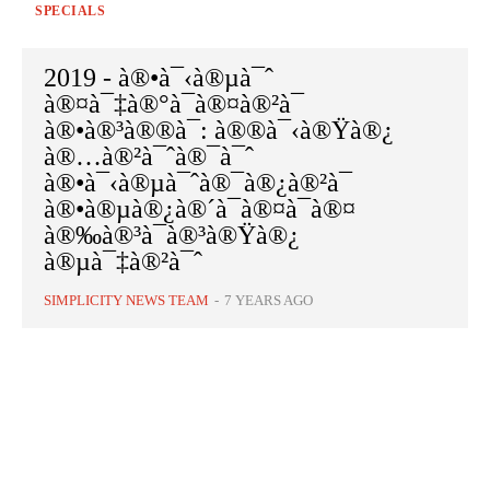
SPECIALS
2019 - à®•à¯‹à®µà¯ˆ
à®¤à¯‡à®°à¯à®¤à®²à¯
à®•à®³à®®à¯: à®®à¯‹à®Ÿà®¿
à®…à®²à¯ˆà®¯à¯ˆ
à®•à¯‹à®µà¯ˆà®¯à®¿à®²à¯
à®•à®µà®¿à®´à¯à®¤à¯à®¤
à®‰à®³à¯à®³à®Ÿà®¿
à®µà¯‡à®²à¯ˆ
SIMPLICITY NEWS TEAM
-
7 YEARS AGO