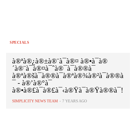
SPECIALS
à®ªà®¿à®±à®¨à¯à®¤ à®•à¯à®
´à®¨à¯à®¤à¯ˆà®¯à¯à®®à¯
à®ªà®šà¯à®®à¯à®ªà®¾à®²à¯à®®à
¯ - à®’à®°à¯
à®•à®£à¯à®£à¯‹à®Ÿà¯à®Ÿà®®à¯!
SIMPLICITY NEWS TEAM
-
7 YEARS AGO