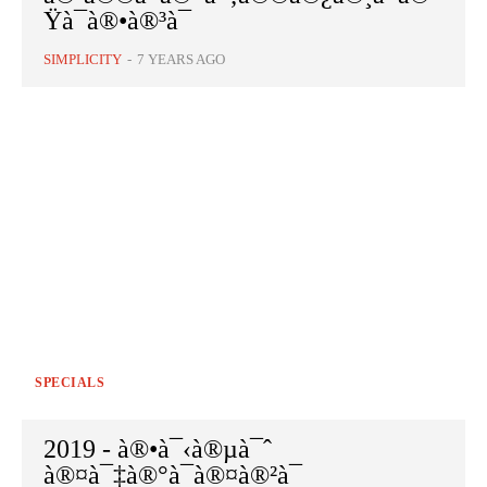
Ÿà¯à®•à®³à¯
SIMPLICITY
-
7 YEARS AGO
SPECIALS
2019 - à®•à¯‹à®µà¯ˆ
à®¤à¯‡à®°à¯à®¤à®²à¯