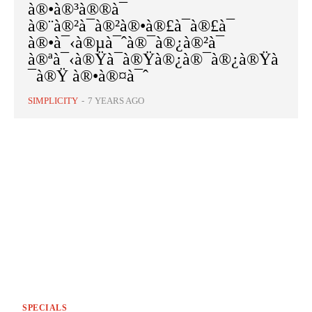
à®•à®³à®®à¯
à®¨à®²à¯à®²à®•à®£à¯à®£à¯
à®•à¯‹à®µà¯ˆà®¯à®¿à®²à¯
à®ªà¯‹à®Ÿà¯à®Ÿà®¿à®¯à®¿à®Ÿà
¯à®Ÿ à®•à®¤à¯ˆ
SIMPLICITY
-
7 YEARS AGO
SPECIALS