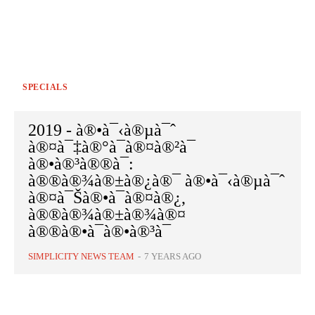
SPECIALS
2019 - à®•à¯‹à®µà¯ˆ
à®¤à¯‡à®°à¯à®¤à®²à¯
à®•à®³à®®à¯:
à®®à®¾à®±à®¿à®¯ à®•à¯‹à®µà¯ˆ
à®¤à¯Šà®•à¯à®¤à®¿,
à®®à®¾à®±à®¾à®¤
à®®à®•à¯à®•à®³à¯
SIMPLICITY NEWS TEAM
-
7 YEARS AGO