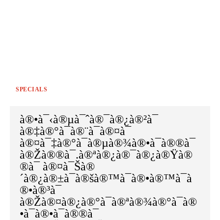
SPECIALS
à®•à¯‹à®µà¯ˆà®¯à®¿à®²à¯
à®‡à®°à¯à®¨à¯à®¤à¯
à®¤à¯‡à®°à¯à®µà®¾à®•à¯à®®à¯
à®Žà®®à¯.à®ªà®¿à®¯à®¿à®Ÿà®
®à¯ à®¤à¯Šà®
´à®¿à®±à¯à®šà®™à¯à®•à®™à¯à
®•à®³à¯
à®Žà®¤à®¿à®°à¯à®ªà®¾à®°à¯à®
•à¯à®•à¯à®®à¯