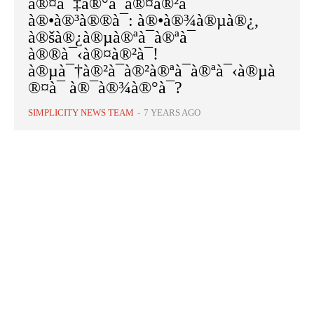
à®¤à¯‡à®°à¯à®¤à®²à¯
à®•à®³à®®à¯: à®•à®¾à®µà®¿,
à®šà®¿à®µà®ªà¯à®ªà¯
à®®à¯‹à®¤à®²à¯!
à®µà¯†à®²à¯à®²à®ªà¯à®ªà¯‹à®µà
®¤à¯ à®¯à®¾à®°à¯?
SIMPLICITY NEWS TEAM
-
7 YEARS AGO