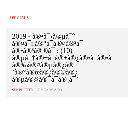
SPECIALS
2019 - à®•à¯‹à®µà¯ˆ
à®¤à¯‡à®°à¯à®¤à®²à¯
à®•à®³à®®à¯ : (10)
à®µà¯†à®±à¯à®±à®¿à®•à¯à®•à¯
à®‰à®¤à®µà®¿à®¯
’à®°à®œà®¿à®©à®¿
à®µà®¾à®¯à¯à®¸à¯’
SIMPLICITY
-
7 YEARS AGO