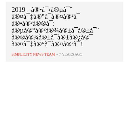
2019 - à®•à¯‹à®µà¯ˆ
à®¤à¯‡à®°à¯à®¤à®²à¯
à®•à®³à®®à¯:
à®µà®°à®²à®¾à®±à¯à®±à¯ˆ
à®®à®¾à®±à¯à®±à®¿à®¯
à®¤à¯‡à®°à¯à®¤à®²à¯!
SIMPLICITY NEWS TEAM
-
7 YEARS AGO