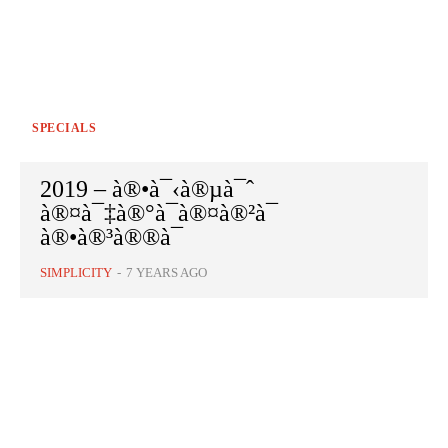
SPECIALS
2019 – à®•à¯‹à®µà¯ˆ
à®¤à¯‡à®°à¯à®¤à®²à¯
à®•à®³à®®à¯
SIMPLICITY
-
7 YEARS AGO