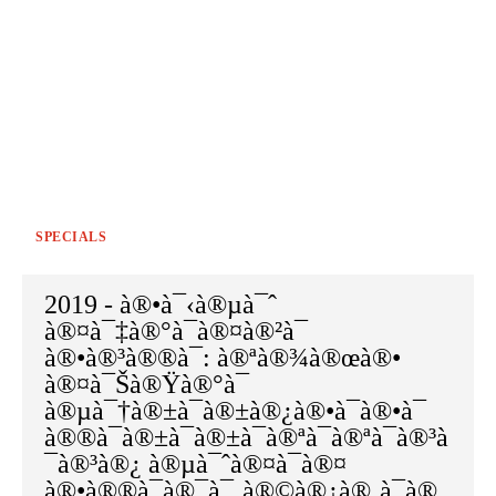
SPECIALS
2019 - à®•à¯‹à®µà¯ˆ
à®¤à¯‡à®°à¯à®¤à®²à¯
à®•à®³à®®à¯: à®ªà®¾à®œà®•
à®¤à¯Šà®Ÿà®°à¯
à®µà¯†à®±à¯à®±à®¿à®•à¯à®•à¯
à®®à¯à®±à¯à®±à¯à®ªà¯à®ªà¯à®³à
¯à®³à®¿ à®µà¯ˆà®¤à¯à®¤
à®•à®®à¯à®¯à¯‚à®©à®¿à®¸à¯à®