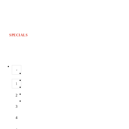
SPECIALS
‹
1
2
3
4
›