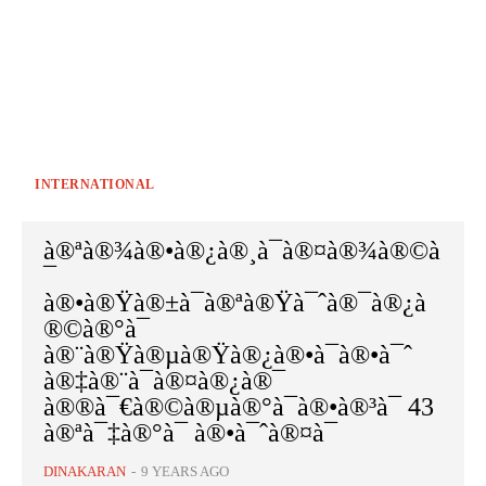
INTERNATIONAL
à®ªà®¾à®•à®¿à®¸à¯à®¤à®¾à®©à
¯
à®•à®Ÿà®±à¯à®ªà®Ÿà¯ˆà®¯à®¿à
®©à®°à¯
à®¨à®Ÿà®µà®Ÿà®¿à®•à¯à®•à¯ˆ
à®‡à®¨à¯à®¤à®¿à®¯
à®®à¯€à®©à®µà®°à¯à®•à®³à¯ 43
à®ªà¯‡à®°à¯ à®•à¯ˆà®¤à¯
DINAKARAN
-
9 YEARS AGO