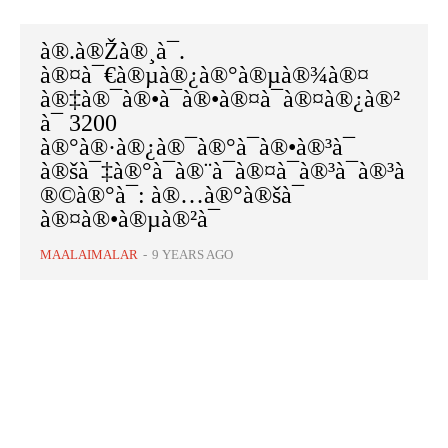
à®.à®Žà®¸à¯.
à®¤à¯€à®µà®¿à®°à®µà®¾à®¤
à®‡à®¯à®•à¯à®•à®¤à¯à®¤à®¿à®²
à¯ 3200
à®°à®·à®¿à®¯à®°à¯à®•à®³à¯
à®šà¯‡à®°à¯à®¨à¯à®¤à¯à®³à¯à®³à
®©à®°à¯: à®…à®°à®šà¯
à®¤à®•à®µà®²à¯
MAALAIMALAR
-
9 YEARS AGO