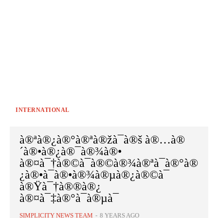
INTERNATIONAL
à®ªà®¿à®°à®ªà®žà¯à®š à®…à®
´à®•à®¿à®¯à®¾à®•
à®¤à¯†à®©à¯à®©à®¾à®ªà¯à®°à®
¿à®•à¯à®•à®¾à®µà®¿à®©à¯
à®Ÿà¯†à®®à®¿
à®¤à¯‡à®°à¯à®µà¯
SIMPLICITY NEWS TEAM
-
8 YEARS AGO