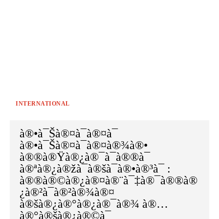
INTERNATIONAL
à®•à¯Šà®¤à¯à®¤à¯
à®•à¯Šà®¤à¯à®¤à®¾à®•
à®®à®Ÿà®¿à®¯à¯à®®à¯
à®ªà®¿à®žà¯à®šà¯à®•à®³à¯ :
à®®à®©à®¿à®¤à®¨à¯‡à®¯à®®à®
¿à®²à¯à®²à®¾à®¤
à®šà®¿à®°à®¿à®¯à®¾ à®…
à®°à®šà®¿à®©à¯