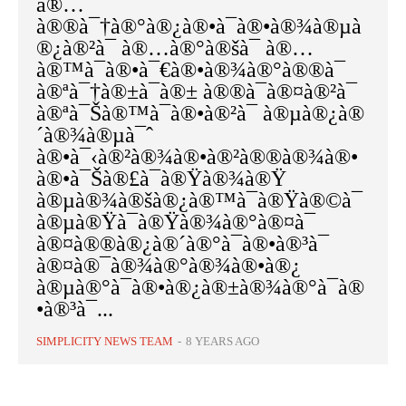
à®…
à®®à¯†à®°à®¿à®•à¯à®•à®¾à®µà
®¿à®²à¯ à®…à®°à®šà¯ à®…
à®™à¯à®•à¯€à®•à®¾à®°à®®à¯
à®ªà¯†à®±à¯à®± à®®à¯à®¤à®²à¯
à®ªà¯Šà®™à¯à®•à®²à¯ à®µà®¿à®
´à®¾à®µà¯ˆ
à®•à¯‹à®²à®¾à®•à®²à®®à®¾à®•
à®•à¯Šà®£à¯à®Ÿà®¾à®Ÿ
à®µà®¾à®šà®¿à®™à¯à®Ÿà®©à¯
à®µà®Ÿà¯à®Ÿà®¾à®°à®¤à¯
à®¤à®®à®¿à®´à®°à¯à®•à®³à¯
à®¤à®¯à®¾à®°à®¾à®•à®¿
à®µà®°à¯à®•à®¿à®±à®¾à®°à¯à®
•à®³à¯...
SIMPLICITY NEWS TEAM
-
8 YEARS AGO