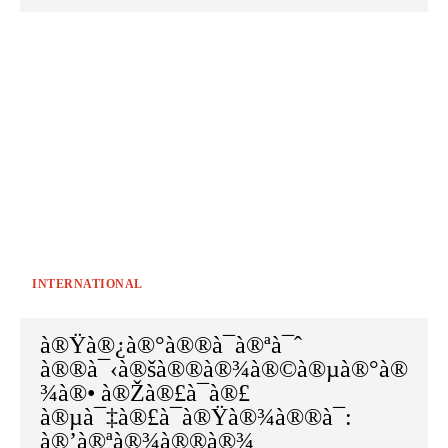
INTERNATIONAL
à®Ÿà®¿à®°à®®à¯à®ªà¯ˆ
à®®à¯‹à®šà®®à®¾à®©à®µà®°à®
¾à®• à®Žà®£à¯à®£
à®µà¯‡à®£à¯à®Ÿà®¾à®®à¯:
à®’à®ªà®¾à®®à®¾