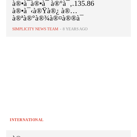
à®•à¯à®•à¯ à®°à¯‚.135.86
à®•à¯‹à®Ÿà®¿ à®…
à®ªà®°à®¾à®¤à®®à¯
SIMPLICITY NEWS TEAM
-
8 YEARS AGO
INTERNATIONAL