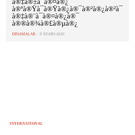
à®‡à®±à¯à®¤à®¿
à®ªà®Ÿà¯à®Ÿà®¿à®¯à®²à®¿à®²à¯
à®‡à®¨à¯à®¤à®¿à®¯
à®®à®¾à®£à®µà®¿
DINAMALAR
-
9 YEARS AGO
INTERNATIONAL