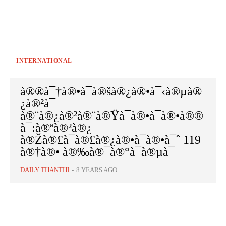
INTERNATIONAL
à®®à¯†à®•à¯à®šà®¿à®•à¯‹à®µà®
¿à®²à¯
à®¨à®¿à®²à®¨à®Ÿà¯à®•à¯à®•à®®
à¯:à®ªà®²à®¿
à®Žà®£à¯à®£à®¿à®•à¯à®•à¯ˆ 119
à®†à®• à®‰à®¯à®°à¯à®µà¯
DAILY THANTHI
-
8 YEARS AGO