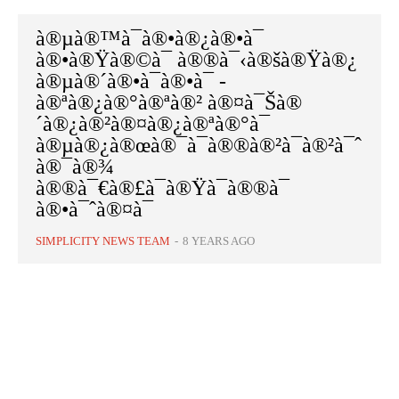
à®µà®™à¯à®•à®¿à®•à¯
à®•à®Ÿà®©à¯ à®®à¯‹à®šà®Ÿà®¿
à®µà®´à®•à¯à®•à¯ -
à®ªà®¿à®°à®ªà®² à®¤à¯Šà®
´à®¿à®²à®¤à®¿à®ªà®°à¯
à®µà®¿à®œà®¯à¯à®®à®²à¯à®²à¯ˆ
à®¯à®¾
à®®à¯€à®£à¯à®Ÿà¯à®®à¯
à®•à¯ˆà®¤à¯
SIMPLICITY NEWS TEAM
-
8 YEARS AGO