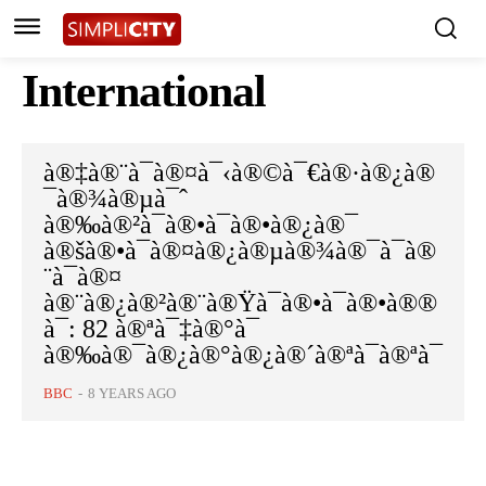
International
à®‡à®¨à¯à®¤à¯‹à®©à¯€à®·à®¿à®
¯à®¾à®µà¯ˆ
à®‰à®²à¯à®•à¯à®•à®¿à®¯
à®šà®•à¯à®¤à®¿à®µà®¾à®¯à¯à®
¨à¯à®¤
à®¨à®¿à®²à®¨à®Ÿà¯à®•à¯à®•à®®
à¯: 82 à®ªà¯‡à®°à¯
à®‰à®¯à®¿à®°à®¿à®´à®ªà¯à®ªà¯
BBC
-
8 YEARS AGO