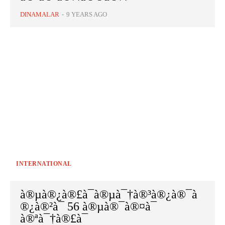
DINAMALAR
-
9 YEARS AGO
INTERNATIONAL
à®µà®¿à®£à¯à®µà¯†à®³à®¿à®¯à
®¿à®²à¯ 56 à®µà®¯à®¤à¯
à®ªà¯†à®£à¯