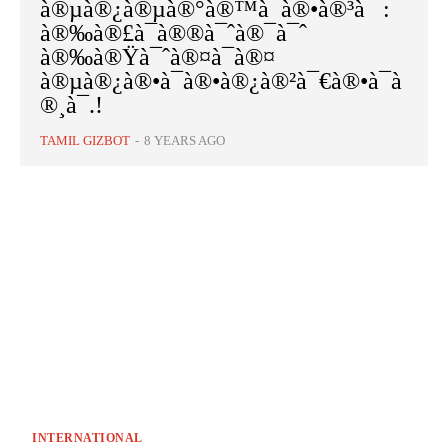
à®µà®¿à®µà®°à®™à¯à®•à®³à¯ :
à®‰à®£à¯à®®à¯ˆà®¯à¯ˆ
à®‰à®Ÿà¯ˆà®¤à¯à®¤
à®µà®¿à®•à¯à®•à®¿à®²à¯€à®•à¯à
®¸à¯.!
TAMIL GIZBOT
-
8 YEARS AGO
INTERNATIONAL