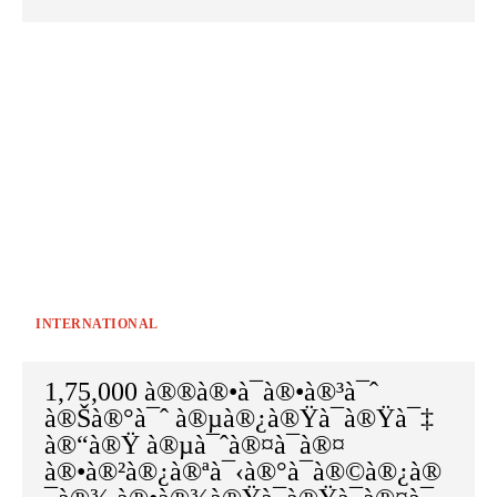
INTERNATIONAL
1,75,000 à®®à®•à¯à®•à®³à¯ˆ
à®Šà®°à¯ˆ à®µà®¿à®Ÿà¯à®Ÿà¯‡
à®“à®Ÿ à®µà¯ˆà®¤à¯à®¤
à®•à®²à®¿à®ªà¯‹à®°à¯à®©à®¿à®