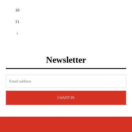
10
11
›
Newsletter
I WANT IN