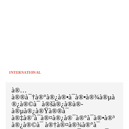
INTERNATIONAL
à®…
à®®à¯†à®°à®¿à®•à¯à®•à®¾à®µà
®¿à®©à¯ à®šà®¿à®à®-
à®µà®¿à®Ÿà®®à¯
à®‡à®¨à¯à®¤à®¿à®¯à®°à¯à®•à®³
à®¿à®©à¯ à®†à®¤à®¾à®°à¯