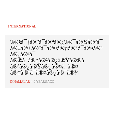
INTERNATIONAL
'à®šà¯†à®²à¯à®ªà®¿'à®¯à®¾à®²à¯
à®‡à®±à®¨à¯à®¤à®µà®°à¯à®•à®³
à®¿à®²à¯
à®®à¯à®¤à®²à®¿à®Ÿà®®à¯
à®ªà®¿à®Ÿà®¿à®¤à¯à®¤
à®‡à®¨à¯à®¤à®¿à®¯à®¾
DINAMALAR
-
9 YEARS AGO