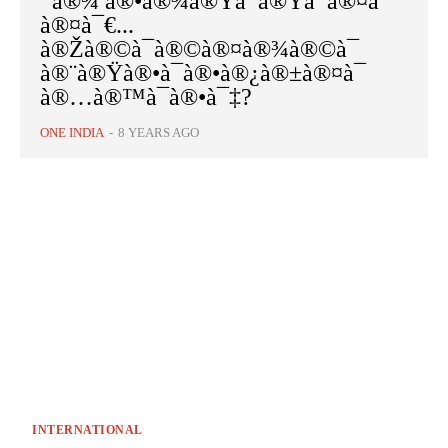
¯à®¾ à®•à®¾à®Ÿà¯à®Ÿà¯à®¤à¯
à®¤à¯€...
à®Žà®©à¯à®©à®¤à®¾à®©à¯
à®¨à®Ÿà®•à¯à®•à®¿à®±à®¤à¯
à®…à®™à¯à®•à¯‡?
ONE INDIA
-
8 YEARS AGO
INTERNATIONAL