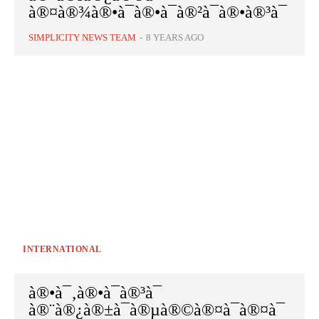
à®¤à®¾à®•à¯à®•à¯à®²à¯à®•à®³à¯
SIMPLICITY NEWS TEAM
-
8 YEARS AGO
INTERNATIONAL
à®•à¯‚à®•à¯à®³à¯
à®¨à®¿à®±à¯à®µà®©à®¤à¯à®¤à¯