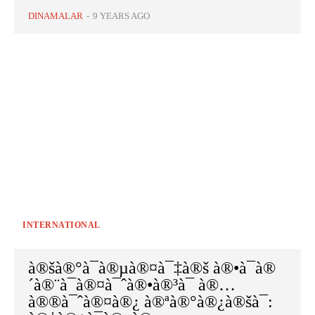
DINAMALAR
-
9 YEARS AGO
INTERNATIONAL
à®šà®°à¯à®µà®¤à¯‡à®š à®•à¯à®
´à®¨à¯à®¤à¯ˆà®•à®³à¯ à®…
à®®à¯ˆà®¤à®¿ à®ªà®°à®¿à®šà¯: