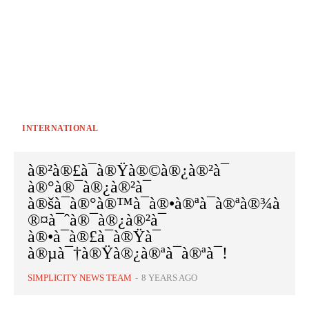
INTERNATIONAL
à®²à®£à¯à®Ÿà®©à®¿à®²à¯
à®°à®¯à®¿à®²à¯
à®šà¯à®°à®™à¯à®•à®ªà¯à®ªà®¾à
®¤à¯ˆà®¯à®¿à®²à¯
à®•à¯à®£à¯à®Ÿà¯
à®µà¯†à®Ÿà®¿à®ªà¯à®ªà¯!
SIMPLICITY NEWS TEAM
-
8 YEARS AGO