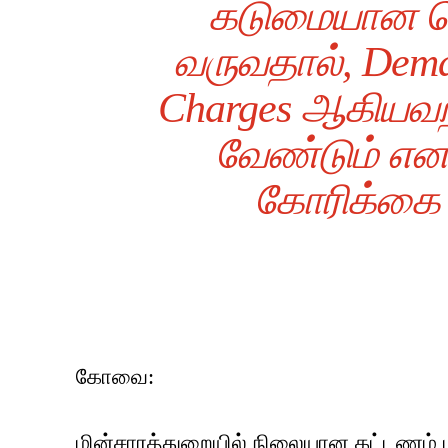
கடுமையான நெ
வருவதால், Deman
Charges ஆகியவற
வேண்டும் என க
கோரிக்கை 
கோவை:
மின்சாரத்துறையில் நிலையான கட்டணம் 