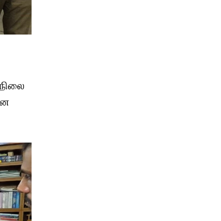
 நிலை
என