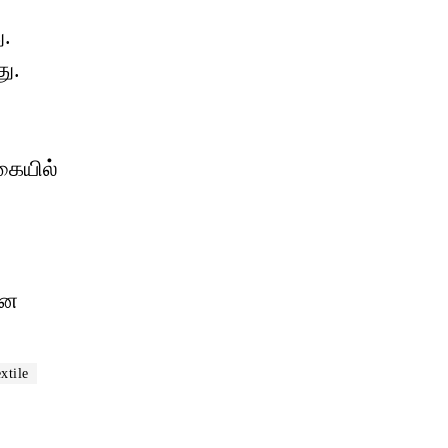
ு.
து.
கையில்
என
xtile