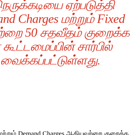
ருக்கடியை ஏற்படுத்தி
d Charges மற்றும் Fixed
்றை 50 சதவீதம் குறைக்க
ூட்டமைப்பின் சார்பில்
வைக்கப்பட்டுள்ளது.
மற்றும் Demand Charges ஆகியவற்றை குறைக்க