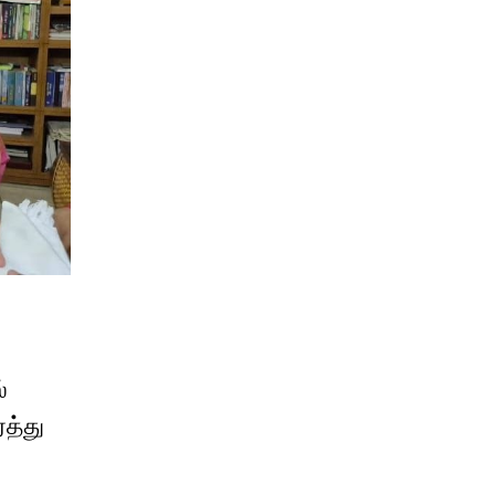
்
த்து