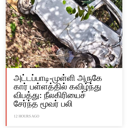
அட்டப்பாடி-முள்ளி அருகே
கார் பள்ளத்தில் கவிழ்ந்து
விபத்து: நீலகிரியைச்
சேர்ந்த மூவர் பலி
12 HOURS AGO