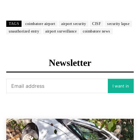
TAGS
coimbatore airport
airport security
CISF
security lapse
unauthorized entry
airport surveillance
coimbatore news
Newsletter
I want in