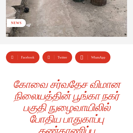
NEWS
Facebook
Twitter
WhatsApp
கோவை சர்வதேச விமான
நிலையத்தின் பூங்கா நகர்
பகுதி நுழைவாயிலில்
போதிய பாதுகாப்பு
கண்காணிப்பு