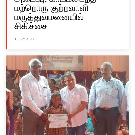
மற்றொரு குற்றவாளி
மருத்துவமனையில்
சிகிச்சை
1 DAY AGO