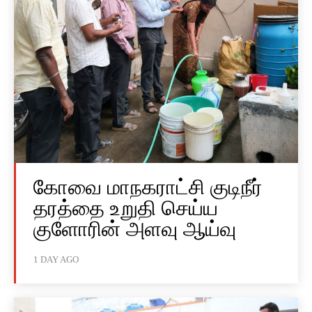
கோவை மாநகராட்சி குடிநீர்
தரத்தை உறுதி செய்ய
குளோரின் அளவு ஆய்வு
1 DAY AGO