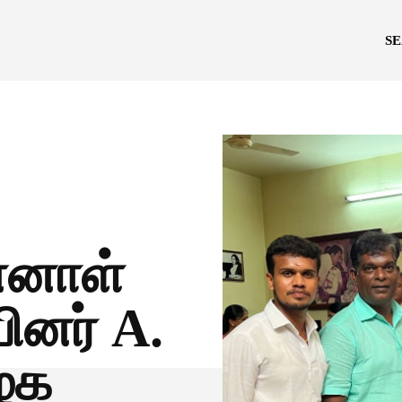
S
்னாள்
பினர் A.
ழக