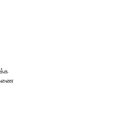
க்க
ை இணை