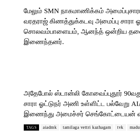
மேலும் SMN நாகமாணிக்கம் அமைப்புசார
வரதராஜ் கிணத்துக்கடவு அமைப்பு சாரா ஓ
சொலவம்பாளையம், ஆனந்த் ஒன்றிய தலை
இணைந்தனர்.
அதேபோல் ஸ்டான்லி கோவைப்புதூர் 90வ
சாரா ஓட்டுநர் அணி உள்ளிட்ட பல்வேறு A
இணைந்து அமைச்சர் செங்கோட்டையன் வர
aiadmk
tamilaga vettri kazhagam
tvk
madu
TAGS