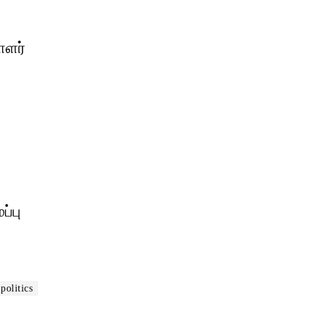
ாளர்
்பு
politics