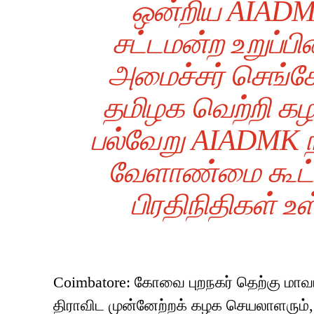
ஒன்றிய AIADM
சட்டமன்ற உறுப்பி
அமைச்சர் செங்க
தமிழக வெற்றி கழ
பல்வேறு AIADMK நி
வேளாண்மை கூட்ட
பிரதிநிதிகள் 
Coimbatore: கோவை புறநகர் தெற்கு மா
திராவிட முன்னேற்றக் கழக செயலாளரும்,