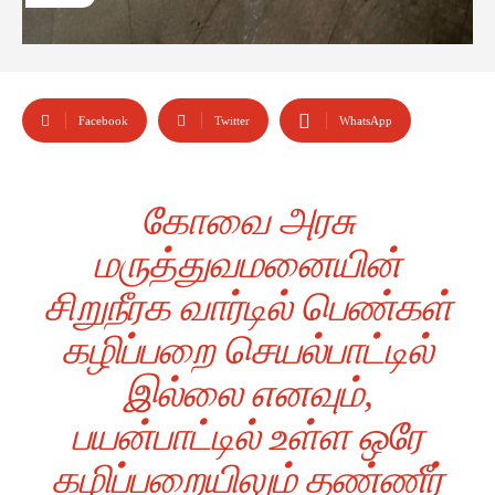
Facebook
Twitter
WhatsApp
கோவை அரசு
மருத்துவமனையின்
சிறுநீரக வார்டில் பெண்கள்
கழிப்பறை செயல்பாட்டில்
இல்லை எனவும்,
பயன்பாட்டில் உள்ள ஒரே
கழிப்பறையிலும் தண்ணீர்