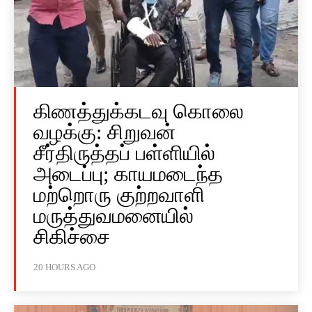
கிணத்துக்கடவு கொலை
வழக்கு: சிறுவன்
சீர்திருத்தப் பள்ளியில்
அடைப்பு; காயமடைந்த
மற்றொரு குற்றவாளி
மருத்துவமனையில்
சிகிச்சை
20 HOURS AGO