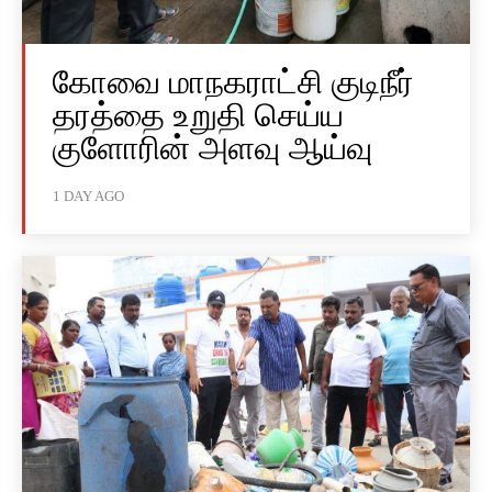
கோவை மாநகராட்சி குடிநீர்
தரத்தை உறுதி செய்ய
குளோரின் அளவு ஆய்வு
1 DAY AGO