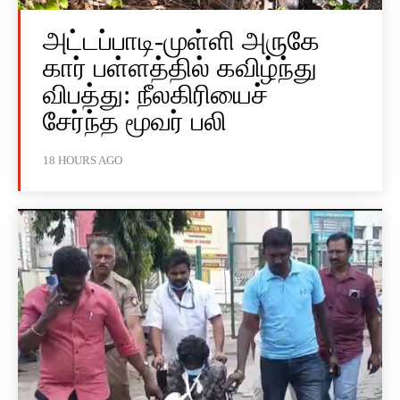
அட்டப்பாடி-முள்ளி அருகே
கார் பள்ளத்தில் கவிழ்ந்து
விபத்து: நீலகிரியைச்
சேர்ந்த மூவர் பலி
18 HOURS AGO