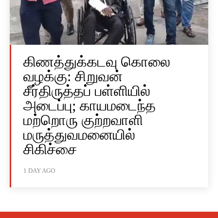
கிணத்துக்கடவு கொலை
வழக்கு: சிறுவன்
சீர்திருத்தப் பள்ளியில்
அடைப்பு; காயமடைந்த
மற்றொரு குற்றவாளி
மருத்துவமனையில்
சிகிச்சை
1 DAY AGO