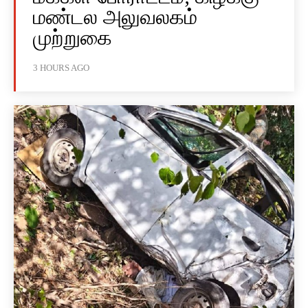
மண்டல அலுவலகம்
முற்றுகை
3 HOURS AGO