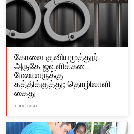
கோவை குனியமுத்தூர்
அருகே ஜவுளிக்கடை
மேலாளருக்கு
கத்திக்குத்து; தொழிலாளி
கைது
1 HOUR AGO