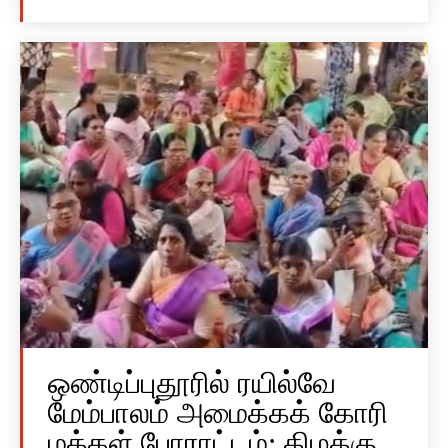
ஒண்டிப்புதூரில் ரயில்வே
மேம்பாலம் அமைக்கக் கோரி
மக்கள் போராட்டம்; கிழக்கு