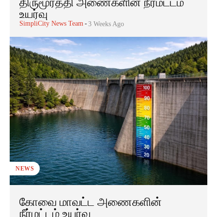
திருமூர்த்தி அணைகளின் நீர்மட்டம்
உயர்வு
SimpliCity News Team
-
3 Weeks Ago
NEWS
கோவை மாவட்ட அணைகளின்
நீர்மட்டம் உயர்வு