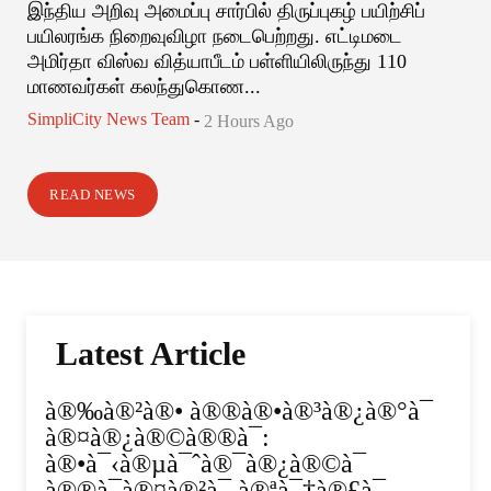
இந்திய அறிவு அமைப்பு சார்பில் திருப்புகழ் பயிற்சிப்
பயிலரங்க நிறைவுவிழா நடைபெற்றது. எட்டிமடை
அமிர்தா விஸ்வ வித்யாபீடம் பள்ளியிலிருந்து 110
மாணவர்கள் கலந்துகொண...
SimpliCity News Team
-
2 Hours Ago
READ NEWS
Latest Article
à®‰à®²à®• à®®à®•à®³à®¿à®°à¯
à®¤à®¿à®©à®®à¯:
à®•à¯‹à®µà¯ˆà®¯à®¿à®©à¯
à®®à¯à®¤à®²à¯ à®ªà¯†à®£à¯