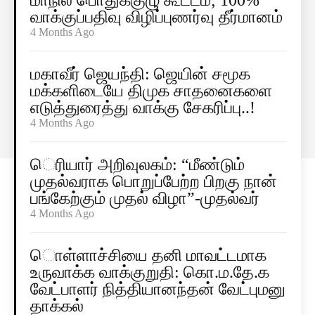
மாநில பொதுக்குழு கூட்டம்; 100%
வாக்குப்பதிவு விழிப்புணர்வு தீர்மானம்
4 Months Ago
மகாவீர் ஜெயந்தி: ஜெயின் சமூக
மக்களிடையே திமுக சாதனைகளை
எடுத்துரைத்து வாக்கு சேகரிப்பு..!
4 Months Ago
ெரியார் அறிவுலகம்: “மீண்டும்
முதல்வராக பொறுப்பேற்ற பிறகு நான்
பங்கேற்கும் முதல் விழா”-முதல்வர்
4 Months Ago
ொள்ளாச்சியை தனி மாவட்டமாக
உருவாக்க வாக்குறுதி: கொ.ம.தே.க
வேட்பாளர் நித்தியானந்தன் வேட்புமனு
தாக்கல்