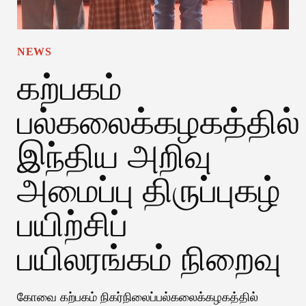
NEWS
கற்பகம்
பல்கலைக்கழகத்தில்
இந்திய அறிவு
அமைப்பு திருப்புகழ்
பயிற்சிப்
பயிலரங்கம் நிறைவு
கோவை கற்பகம் நிகர்நிலைப்பல்கலைக்கழகத்தில்