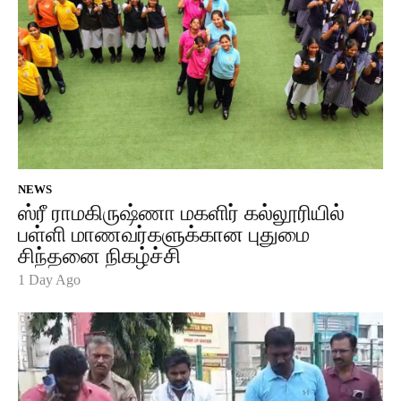
NEWS
ஸ்ரீ ராமகிருஷ்ணா மகளிர் கல்லூரியில்
பள்ளி மாணவர்களுக்கான புதுமை
சிந்தனை நிகழ்ச்சி
1 Day Ago