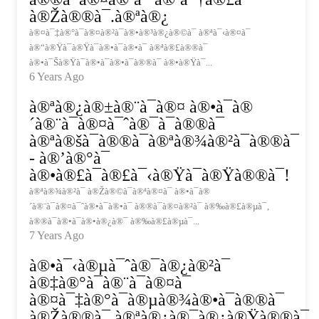
à®Žà®®à¯.à®ªà®¿
à®¤à¯‡à®°à¯à®¤à®²à¯à®•à®³à®¿à®©à¯ à®ªà¯‹à®¤à¯
à®“à®Ÿà¯à®Ÿà¯à®•à¯à®•à¯ à®ªà®£à®®à¯
à®•à¯Šà®Ÿà¯à®•à¯à®•à¯à®®à¯ à®•à®Ÿà¯...
6 Years Ago
à®ªà®¿à®±à®¨à¯à®¤ à®•à¯à®
´à®¨à¯à®¤à¯ˆà®¯à¯à®®à¯
à®ªà®šà¯à®®à¯à®ªà®¾à®²à¯à®®à¯
- à®’à®°à¯
à®•à®£à¯à®£à¯‹à®Ÿà¯à®Ÿà®®à¯!
à®ªà®¾à®²à¯ à®Žà®©à¯à®ªà®¤à¯ à®•à¯à®
´à®¨à¯à®¤à¯ˆà®•à¯à®•à¯ à®®à¯à®¤à®²à¯ à®‰à®£à®µà¯,
à®®à¯à®•à¯à®•à®¿à®¯ à®‰à®£à®µà¯...
7 Years Ago
à®•à¯‹à®µà¯ˆà®¯à®¿à®²à¯
à®‡à®°à¯à®¨à¯à®¤à¯
à®¤à¯‡à®°à¯à®µà®¾à®•à¯à®®à¯
à®Žà®®à¯.à®ªà®¿à®¯à®¿à®Ÿà®®à¯