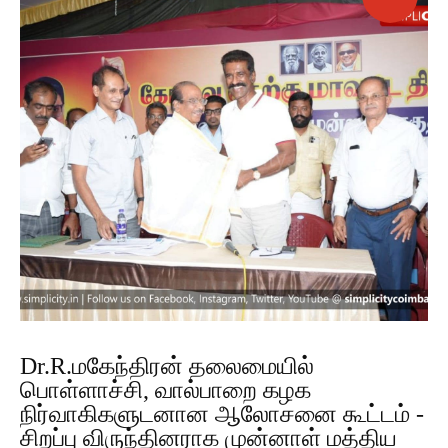
Dr.R.மகேந்திரன் தலைமையில்
பொள்ளாச்சி, வால்பாறை கழக
நிர்வாகிகளுடனான ஆலோசனை கூட்டம் -
சிறப்பு விருந்தினராக முன்னாள் மத்திய