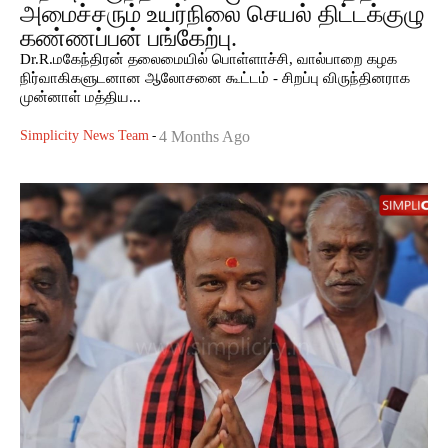
அமைச்சரும் உயர்நிலை செயல் திட்டக்குழு
கண்ணப்பன் பங்கேற்பு.
Dr.R.மகேந்திரன் தலைமையில் பொள்ளாச்சி, வால்பாறை கழக
நிர்வாகிகளுடனான ஆலோசனை கூட்டம் - சிறப்பு விருந்தினராக
முன்னாள் மத்திய...
Simplicity News Team
-
4 Months Ago