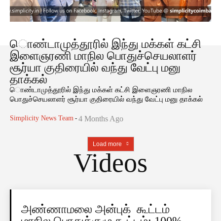
ொண்டாமுத்தூரில் இந்து மக்கள் கட்சி
இளைஞரணி மாநில பொதுச்செயலாளர்
சூர்யா குதிரையில் வந்து வேட்பு மனு
தாக்கல்
ொண்டாமுத்தூரில் இந்து மக்கள் கட்சி இளைஞரணி மாநில
பொதுச்செயலாளர் சூர்யா குதிரையில் வந்து வேட்பு மனு தாக்கல்
Simplicity News Team
-
4 Months Ago
Load more
Videos
அண்ணாமலை அன்புக் கூட்டம்