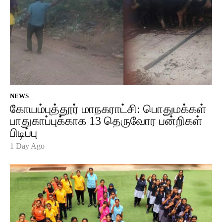
NEWS
கோயம்புத்தூர் மாநகராட்சி: பொதுமக்கள்
பாதுகாப்புக்காக 13 தெருவோர பன்றிகள்
பிடிப்பு
1 Day Ago