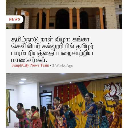
NEWS
தமிழ்நாடு நாள் விழா: கங்கா
செவிலியர் கல்லூரியில் தமிழர்
பாரம்பரியத்தைப் பறைசாற்றிய
மாணவர்கள்.
SimpliCity News Team
-
3 Weeks Ago