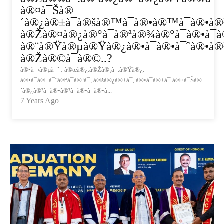
à®¤à¯Šà®
´à®¿à®±à¯à®šà®™à¯à®•à®™à¯à®•à®³
à®Žà®¤à®¿à®°à¯à®ªà®¾à®°à¯à®•à¯à®
à®¨à®Ÿà®µà®Ÿà®¿à®•à¯à®•à¯ˆà®•à®³
à®Žà®©à¯à®©..?
à®•à¯‹à®µà¯ˆ : à®œà®¿.à®Žà®¸à¯.à®Ÿà®¿.
à®•à¯à®±à¯ˆà®ªà¯à®ªà¯, à®šà®¿à®±à¯, à®•à¯à®±à¯ à®¤à¯Šà®
´à®¿à®²à¯à®•à®³à¯à®•à¯à®•à...
7 Years Ago