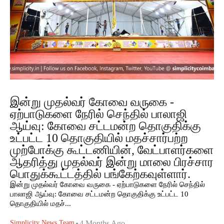
இன்று முதல்வர் கோவை வருகை -
ஏற்பாடுகளை நேரில் செந்தில் பாலாஜி
ஆய்வு: கோவை சட்டமன்ற தொகுதிக்கு
உட்பட்ட 10 தொகுதியில் மதச்சார்பற்ற
முற்போக்கு கூட்டணியின், வேட்பாளர்களை
ஆதரித்து முதல்வர் இன்று மாலை பிரச்சார
பொதுக்கூட்டத்தில் பங்கேற்கவுள்ளார்.
இன்று முதல்வர் கோவை வருகை - ஏற்பாடுகளை நேரில் செந்தில்
பாலாஜி ஆய்வு: கோவை சட்டமன்ற தொகுதிக்கு உட்பட்ட 10
தொகுதியில் மதச்...
Simplicity News Team
-
4 Months Ago