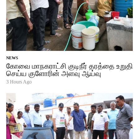
NEWS
கோவை மாநகராட்சி குடிநீர் தரத்தை உறுதி
செய்ய குளோரின் அளவு ஆய்வு
3 Hours Ago