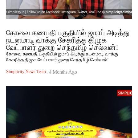
கோவை கணபதி பகுதியில் ஜமாப் அடித்து
நடனமாடி வாக்கு சேகரித்த திமுக
வேட்பாளர் துறை செந்தமிழ் செல்வன்!
கோவை கணபதி பகுதியில் ஜமாப் அடித்து நடனமாடி வாக்கு
சேகரித்த திமுக வேட்பாளர் துறை செந்தமிழ் செல்வன்!
Simplicity News Team
-
4 Months Ago