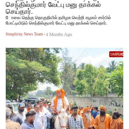
செந்தில்குமார் வேட்பு மனு தாக்கல்
செய்தார்.
ோவை தெற்கு தொகுதியில் தமிழக வெற்றி கழகம் சார்பில்
போட்டியிடும் செந்தில்குமார் வேட்பு மனு தாக்கல் செய்தார்.
Simplicity News Team
-
4 Months Ago