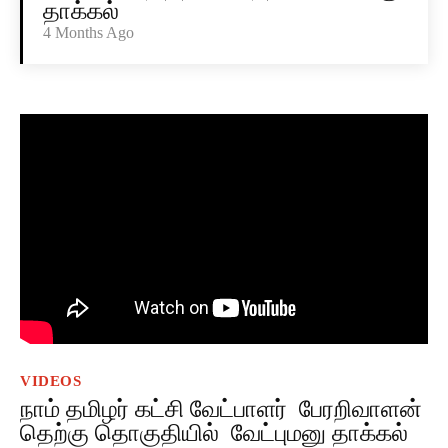
தாக்கல்
4 Months Ago
VIDEOS
நாம் தமிழர் கட்சி வேட்பாளர் பேரறிவாளன்
தெற்கு தொகுதியில் வேட்புமனு தாக்கல்