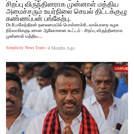
சிறப்பு விருந்தினராக முன்னாள் மத்திய
அமைச்சரும் உயர்நிலை செயல் திட்டக்குழு
கண்ணப்பன் பங்கேற்பு.
Dr.R.மகேந்திரன் தலைமையில் பொள்ளாச்சி, வால்பாறை கழக
நிர்வாகிகளுடனான ஆலோசனை கூட்டம் - சிறப்பு விருந்தினராக
முன்னாள் மத்திய...
Simplicity News Team
-
4 Months Ago