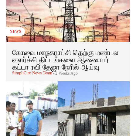
NEWS
கோவை மாநகராட்சி தெற்கு மண்டல
வளர்ச்சி திட்டங்களை ஆணையர்
கட்டா ரவி தேஜா நேரில் ஆய்வு
SimpliCity News Team
-
2 Weeks Ago