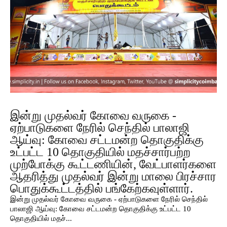
இன்று முதல்வர் கோவை வருகை -
ஏற்பாடுகளை நேரில் செந்தில் பாலாஜி
ஆய்வு: கோவை சட்டமன்ற தொகுதிக்கு
உட்பட்ட 10 தொகுதியில் மதச்சார்பற்ற
முற்போக்கு கூட்டணியின், வேட்பாளர்களை
ஆதரித்து முதல்வர் இன்று மாலை பிரச்சார
பொதுக்கூட்டத்தில் பங்கேற்கவுள்ளார்.
இன்று முதல்வர் கோவை வருகை - ஏற்பாடுகளை நேரில் செந்தில்
பாலாஜி ஆய்வு: கோவை சட்டமன்ற தொகுதிக்கு உட்பட்ட 10
தொகுதியில் மதச்...