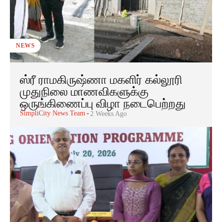
NEWS
ஸ்ரீ ராமகிருஷ்ணா மகளிர் கல்லூரி
முதுநிலை மாணவிகளுக்கு
ஒருங்கிணைப்பு விழா நடைபெற்றது
SimpliCity News Team
-
2 Weeks Ago