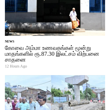
NEWS
கோவை அம்மா உணவகங்கள் மூன்று
மாதங்களில் ரூ.87.30 இலட்சம் விற்பனை
சாதனை
12 Hours Ago