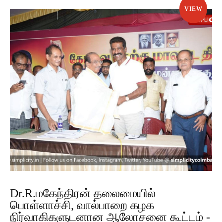
VIEW
Dr.R.மகேந்திரன் தலைமையில்
பொள்ளாச்சி, வால்பாறை கழக
நிர்வாகிகளுடனான ஆலோசனை கூட்டம் -