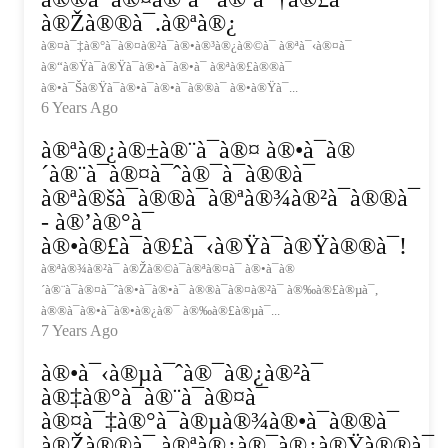
à®Žà®®à¯.à®ªà®¿
à®¤à¯‡à®°à¯à®¤à®²à¯à®•à®³à®¿à®©à¯ à®ªà¯‹à®¤à¯
à®“à®Ÿà¯à®Ÿà¯à®•à¯à®•à¯ à®ªà®£à®®à¯
à®•à¯Šà®Ÿà¯à®•à¯à®•à¯à®®à¯ à®•à®Ÿà¯...
6 Years Ago
à®ªà®¿à®±à®¨à¯à®¤ à®•à¯à®
´à®¨à¯à®¤à¯ˆà®¯à¯à®®à¯
à®ªà®šà¯à®®à¯à®ªà®¾à®²à¯à®®à¯
- à®’à®°à¯
à®•à®£à¯à®£à¯‹à®Ÿà¯à®Ÿà®®à¯!
à®ªà®¾à®²à¯ à®Žà®©à¯à®ªà®¤à¯ à®•à¯à®
´à®¨à¯à®¤à¯ˆà®•à¯à®•à¯ à®®à¯à®¤à®²à¯ à®‰à®£à®µà¯,
à®®à¯à®•à¯à®•à®¿à®¯ à®‰à®£à®µà¯...
7 Years Ago
à®•à¯‹à®µà¯ˆà®¯à®¿à®²à¯
à®‡à®°à¯à®¨à¯à®¤à¯
à®¤à¯‡à®°à¯à®µà®¾à®•à¯à®®à¯
à®Žà®®à¯.à®ªà®¿à®¯à®¿à®Ÿà®®à¯