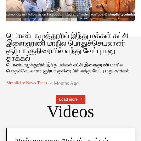
ொண்டாமுத்தூரில் இந்து மக்கள் கட்சி
இளைஞரணி மாநில பொதுச்செயலாளர்
சூர்யா குதிரையில் வந்து வேட்பு மனு
தாக்கல்
ொண்டாமுத்தூரில் இந்து மக்கள் கட்சி இளைஞரணி மாநில
பொதுச்செயலாளர் சூர்யா குதிரையில் வந்து வேட்பு மனு தாக்கல்
Simplicity News Team
-
4 Months Ago
Load more
Videos