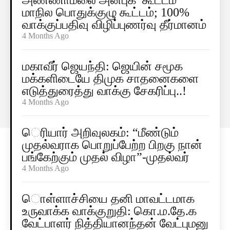
அண்ணாமலை அன்புக் கூட்டம்
மாநில பொதுக்குழு கூட்டம்; 100%
வாக்குப்பதிவு விழிப்புணர்வு தீர்மானம்
4 Months Ago
மகாவீர் ஜெயந்தி: ஜெயின் சமூக
மக்களிடையே திமுக சாதனைகளை
எடுத்துரைத்து வாக்கு சேகரிப்பு..!
4 Months Ago
ெரியார் அறிவுலகம்: “மீண்டும்
முதல்வராக பொறுப்பேற்ற பிறகு நான்
பங்கேற்கும் முதல் விழா”-முதல்வர்
4 Months Ago
ொள்ளாச்சியை தனி மாவட்டமாக
உருவாக்க வாக்குறுதி: கொ.ம.தே.க
வேட்பாளர் நித்தியானந்தன் வேட்புமனு