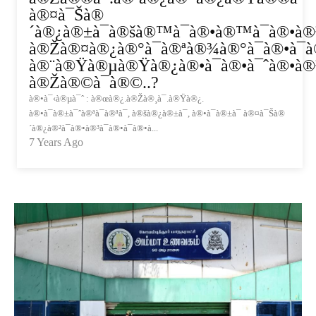
à®¤à¯Šà®
´à®¿à®±à¯à®šà®™à¯à®•à®™à¯à®•à®³
à®Žà®¤à®¿à®°à¯à®ªà®¾à®°à¯à®•à¯à®
à®¨à®Ÿà®µà®Ÿà®¿à®•à¯à®•à¯ˆà®•à®³
à®Žà®©à¯à®©..?
à®•à¯‹à®µà¯ˆ : à®œà®¿.à®Žà®¸à¯.à®Ÿà®¿.
à®•à¯à®±à¯ˆà®ªà¯à®ªà¯, à®šà®¿à®±à¯, à®•à¯à®±à¯ à®¤à¯Šà®
´à®¿à®²à¯à®•à®³à¯à®•à¯à®•à...
7 Years Ago