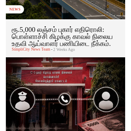
NEWS
ரூ.5,000 லஞ்சம் புகார் எதிரொலி:
பொள்ளாச்சி கிழக்கு காவல் நிலைய
உதவி ஆய்வாளர் பணியிடை நீக்கம்.
SimpliCity News Team
-
2 Weeks Ago