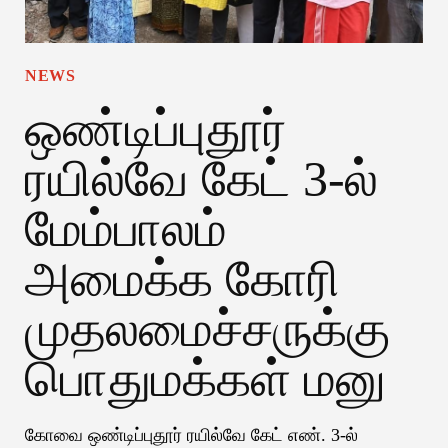
NEWS
ஒண்டிப்புதூர்
ரயில்வே கேட் 3-ல்
மேம்பாலம்
அமைக்க கோரி
முதலமைச்சருக்கு
பொதுமக்கள் மனு
கோவை ஒண்டிப்புதூர் ரயில்வே கேட் எண். 3-ல்