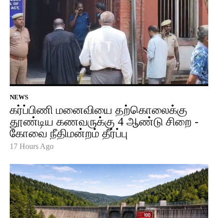
NEWS
கர்ப்பிணி மனைவியை தற்கொலைக்கு
தூண்டிய கணவருக்கு 4 ஆண்டு சிறை -
கோவை நீதிமன்றம் தீர்ப்பு
17 Hours Ago