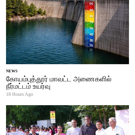
NEWS
கோயம்புத்தூர் மாவட்ட அணைகளில்
நீர்மட்டம் உயர்வு
18 Hours Ago