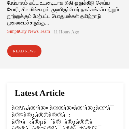
மேம்பாலம் கட்ட உடனடியாக நிதி ஒதுக்கீடு செய்ய
கோரி, சிவலிங்கபுரம் குடியிருப்போர் நலச்சங்கம் மற்றும்
நூற்றுக்கும் மேற்பட்ட பொதுமக்கள் தமிழ்நாடு
முதலமைச்சருக்கு...
SimpliCity News Team
-
11 Hours Ago
READ NEWS
Latest Article
à®‰à®²à®• à®®à®•à®³à®¿à®°à¯
à®¤à®¿à®©à®®à¯:
à®•à¯‹à®µà¯ˆà®¯à®¿à®©à¯
à®®à¯à®¤à®²à¯ à®ªà¯†à®£à¯