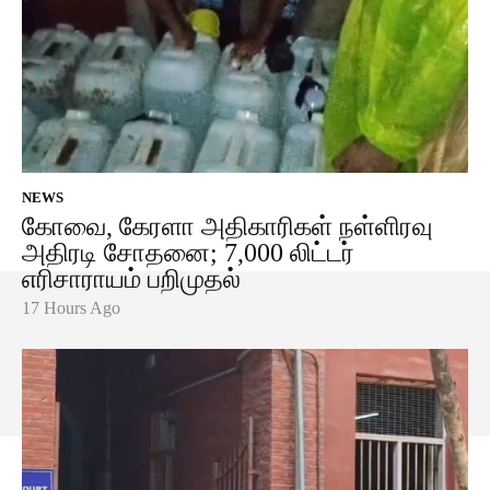
NEWS
கோவை, கேரளா அதிகாரிகள் நள்ளிரவு
அதிரடி சோதனை; 7,000 லிட்டர்
எரிசாராயம் பறிமுதல்
17 Hours Ago