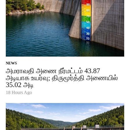
NEWS
அமராவதி அணை நீர்மட்டம் 43.87
அடியாக உயர்வு; திருமூர்த்தி அணையில்
35.02 அடி
18 Hours Ago