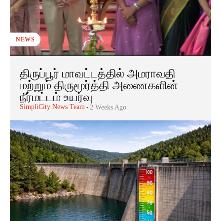
NEWS
திருப்பூர் மாவட்டத்தில் அமராவதி
மற்றும் திருமூர்த்தி அணைகளின்
நீர்மட்டம் உயர்வு
SimpliCity News Team
-
2 Weeks Ago