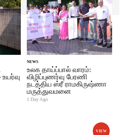
NEWS
ட
உலக தாய்ப்பால் வாரம்:
 உயர்வு
விழிப்புணர்வு பேரணி
நடத்திய ஸ்ரீ ராமகிருஷ்ணா
மருத்துவமனை
1 Day Ago
VIEW