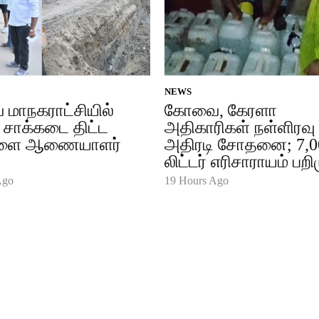
NEWS
மாநகராட்சியில்
கோவை, கேரளா
சாக்கடை திட்ட
அதிகாரிகள் நள்ளிரவு
ளை ஆணையாளர்
அதிரடி சோதனை; 7,0
லிட்டர் எரிசாராயம் பறி
Ago
19 Hours Ago