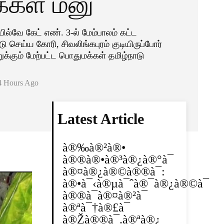
்கள் மனு
ில்வே கேட் எண். 3-ல் மேம்பாலம் கட்ட
ு செய்ய கோரி, சிவலிங்கபுரம் குடியிருப்போர்
்றுக்கும் மேற்பட்ட பொதுமக்கள் தமிழ்நாடு
4 Hours Ago
Latest Article
à®‰à®²à®•
à®®à®•à®³à®¿à®°à¯
à®¤à®¿à®©à®®à¯:
à®•à¯‹à®µà¯ˆà®¯à®¿à®©à¯
à®®à¯à®¤à®²à¯
à®ªà¯†à®£à¯
à®Žà®®à¯.à®ªà®¿