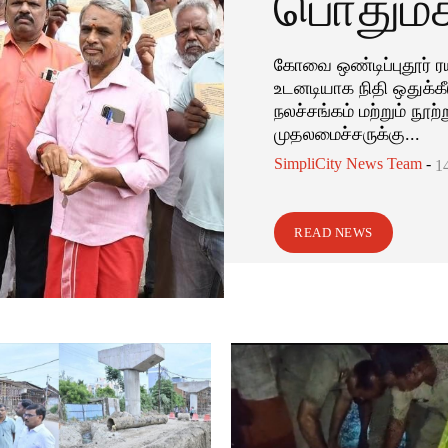
பொதுமக
கோவை ஒண்டிப்புதூர் ரய
உடனடியாக நிதி ஒதுக்கீட
நலச்சங்கம் மற்றும் நூற
முதலமைச்சருக்கு...
SimpliCity News Team
-
1
READ NEWS