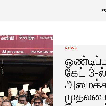
S
NEWS
ஒண்டிப்ப
கேட் 3-ல
அமைக்க
முதலமைச