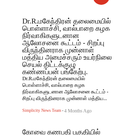
Dr.R.மகேந்திரன் தலைமையில்
பொள்ளாச்சி, வால்பாறை கழக
நிர்வாகிகளுடனான
ஆலோசனை கூட்டம் - சிறப்பு
விருந்தினராக முன்னாள்
மத்திய அமைச்சரும் உயர்நிலை
செயல் திட்டக்குழு
கண்ணப்பன் பங்கேற்பு.
Dr.R.மகேந்திரன் தலைமையில்
பொள்ளாச்சி, வால்பாறை கழக
நிர்வாகிகளுடனான ஆலோசனை கூட்டம் -
சிறப்பு விருந்தினராக முன்னாள் மத்திய...
Simplicity News Team
-
4 Months Ago
கோவை கணபதி பகுதியில்