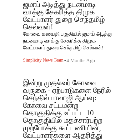
ஜமாப் அடித்து நடனமாடி
வாக்கு சேகரித்த திமுக
வேட்பாளர் துறை செந்தமிழ்
செல்வன்!
கோவை கணபதி பகுதியில் ஜமாப் அடித்து
நடனமாடி வாக்கு சேகரித்த திமுக
வேட்பாளர் துறை செந்தமிழ் செல்வன்!
Simplicity News Team
-
4 Months Ago
இன்று முதல்வர் கோவை
வருகை - ஏற்பாடுகளை நேரில்
செந்தில் பாலாஜி ஆய்வு:
கோவை சட்டமன்ற
தொகுதிக்கு உட்பட்ட 10
தொகுதியில் மதச்சார்பற்ற
முற்போக்கு கூட்டணியின்,
வேட்பாளர்களை ஆதரித்து