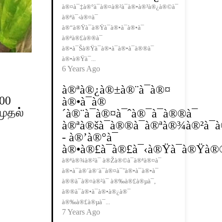
à®¤à¯‡à®°à¯à®¤à®²à¯à®•à®³à®¿à®©à¯
à®ªà¯‹à®¤à¯
à®“à®Ÿà¯à®Ÿà¯à®•à¯à®•à¯
à®ªà®£à®®à¯
à®•à¯Šà®Ÿà¯à®•à¯à®•à¯à®®à¯
à®•à®Ÿà¯...
6 Years Ago
à®ªà®¿à®±à®¨à¯à®¤
00
à®•à¯à®
முதல்
´à®¨à¯à®¤à¯ˆà®¯à¯à®®à¯
à®ªà®šà¯à®®à¯à®ªà®¾à®²à¯à
- à®’à®°à¯
à®•à®£à¯à®£à¯‹à®Ÿà¯à®Ÿà®®
à®ªà®¾à®²à¯ à®Žà®©à¯à®ªà®¤à¯
à®•à¯à®´à®¨à¯à®¤à¯ˆà®•à¯à®•à¯
à®®à¯à®¤à®²à¯ à®‰à®£à®µà¯,
à®®à¯à®•à¯à®•à®¿à®¯
à®‰à®£à®µà¯...
7 Years Ago