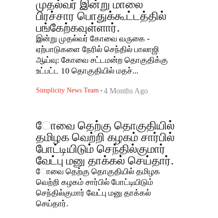
முதல்வர் இன்று மாலை
பிரச்சார பொதுக்கூட்டத்தில்
பங்கேற்கவுள்ளார்.
இன்று முதல்வர் கோவை வருகை -
ஏற்பாடுகளை நேரில் செந்தில் பாலாஜி
ஆய்வு: கோவை சட்டமன்ற தொகுதிக்கு
உட்பட்ட 10 தொகுதியில் மதச்...
Simplicity News Team
-
4 Months Ago
ோவை தெற்கு தொகுதியில்
தமிழக வெற்றி கழகம் சார்பில்
போட்டியிடும் செந்தில்குமார்
வேட்பு மனு தாக்கல் செய்தார்.
ோவை தெற்கு தொகுதியில் தமிழக
வெற்றி கழகம் சார்பில் போட்டியிடும்
செந்தில்குமார் வேட்பு மனு தாக்கல்
செய்தார்.