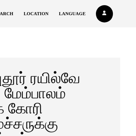
EARCH
LOCATION
LANGUAGE
ுதூர் ரயில்வே
் மேம்பாலம்
 கோரி
்சருக்கு