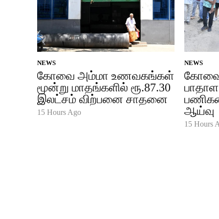
NEWS
NEWS
கோவை அம்மா உணவகங்கள்
கோவை 
மூன்று மாதங்களில் ரூ.87.30
பாதாள 
இலட்சம் விற்பனை சாதனை
பணிக
ஆய்வு
15 Hours Ago
15 Hours 