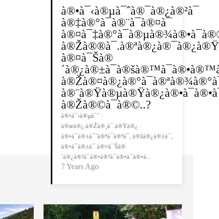
à®•à¯‹à®µà¯ˆà®¯à®¿à®²à¯
à®‡à®°à¯à®¨à¯à®¤à¯
à®¤à¯‡à®°à¯à®µà®¾à®•à¯à®®
à®Žà®®à¯.à®ªà®¿à®¯à®¿à®Ÿ
à®¤à¯Šà®
´à®¿à®±à¯à®šà®™à¯à®•à®™à¯
à®Žà®¤à®¿à®°à¯à®ªà®¾à®°à¯
à®¨à®Ÿà®µà®Ÿà®¿à®•à¯à®•à¯
à®Žà®©à¯à®©..?
à®•à¯‹à®µà¯ˆ :
à®œà®¿.à®Žà®¸à¯.à®Ÿà®¿.
à®•à¯à®±à¯ˆà®ªà¯à®ªà¯, à®šà®¿à®±à¯,
à®•à¯à®±à¯ à®¤à¯Šà®
´à®¿à®²à¯à®•à®³à¯à®•à¯à®•à...
7 Years Ago